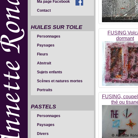
Ma page Facebook
Contact
HUILES SUR TOILE
FUSING Volc
Personnages
dormant
Paysages
Fleurs
Abstrait
Sujets enfants
Scènes et natures mortes
Portraits
FUSING, coupel
thé ou tisan
PASTELS
Personnages
Paysages
Divers