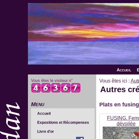
Accueil
E
Vous êtes le visiteur n°
Vous êtes ici :
Aut
Autres cré
Menu
Plats en fusing
Accueil
FUSING. Fe
Expositions et Récompenses
dévoilée
Livre d'or