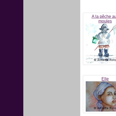
A la pêche a
moules
Elle