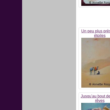
Un peu plus prè
étoiles
Jusqu'au bout d
rêves