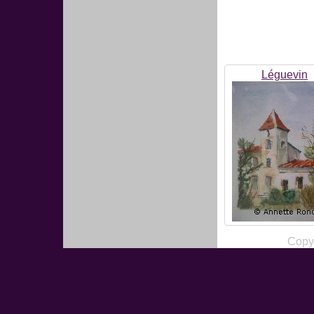
Léguevin
Copy