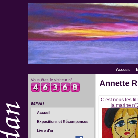
Accueil
E
Vous êtes le visiteur n°
Annette R
C'est nous les fil
Menu
la marine n°
Accueil
Expositions et Récompenses
Livre d'or