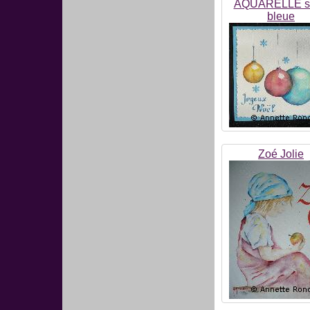
AQUARELLE sé
bleue
Zoé Jolie