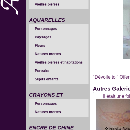
Vieilles pierres
AQUARELLES
Personnages
Paysages
Fleurs
Natures mortes
Vieilles pierres et habitations
Portraits
"Dévoile toi" Offe
Sujets enfants
Autres
Galeri
CRAYONS ET
Il était une fo
Personnages
SANGUINES
Natures mortes
ENCRE DE CHINE