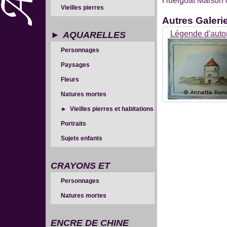
Huelgoat Maison 
Vieilles pierres
Autres
Galerie
Légende d'aut
AQUARELLES
Personnages
Paysages
Fleurs
Natures mortes
Vieilles pierres et habitations
Portraits
Sujets enfants
CRAYONS ET
Personnages
SANGUINES
Natures mortes
ENCRE DE CHINE