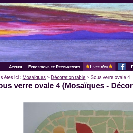
Accueil
Expositions et Récompenses
Livre d'or
D
s êtes ici :
Mosaïques
>
Décoration table
>
Sous verre ovale 4
ous verre ovale 4 (Mosaïques - Décor