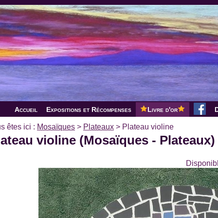
Accueil
Expositions et Récompenses
Livre d'or
D
s êtes ici :
Mosaïques
>
Plateaux
>
Plateau violine
lateau violine (Mosaïques - Plateaux)
Disponibl