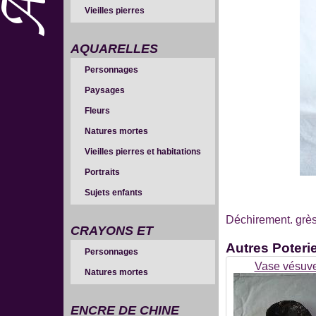
Vieilles pierres
AQUARELLES
Personnages
Paysages
Fleurs
Natures mortes
Vieilles pierres et habitations
Portraits
Sujets enfants
Déchirement. grès 
CRAYONS ET
Autres
Poteri
Personnages
SANGUINES
Vase vésuv
Natures mortes
ENCRE DE CHINE