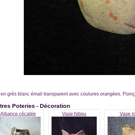
 en grès blanc émail transparent avec coulures orangées. Poi
tres
Poteries - Décoration
Alliance cécalée
Vase hibou
Vase r