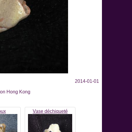
2014-01-01
nçon Hong Kong
oux
Vase déchiqueté