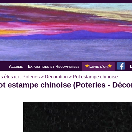
Accueil
Expositions et Récompenses
Livre d'or
D
s êtes ici :
Poteries
>
Décoration
>
Pot estampe chinoise
ot estampe chinoise (Poteries - Déco