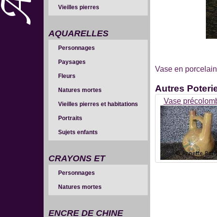
Vieilles pierres
AQUARELLES
Personnages
Paysages
Vase en porcelai
Fleurs
Autres
Poteri
Natures mortes
Vase précolom
Vieilles pierres et habitations
Portraits
Sujets enfants
CRAYONS ET
Personnages
SANGUINES
Natures mortes
ENCRE DE CHINE