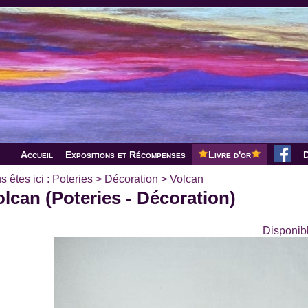
Accueil
Expositions et Récompenses
Livre d'or
D
s êtes ici :
Poteries
>
Décoration
>
Volcan
olcan (Poteries - Décoration)
Disponibl