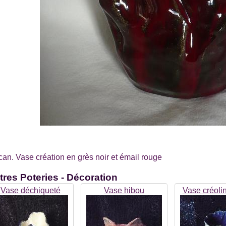
can. Vase création en grès noir et émail rouge
tres
Poteries - Décoration
Vase déchiqueté
Vase hibou
Vase créoli