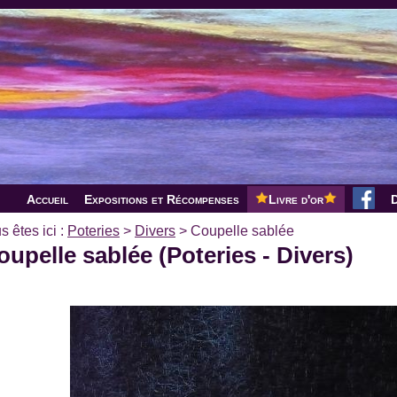
Accueil
Expositions et Récompenses
Livre d'or
D
s êtes ici :
Poteries
>
Divers
>
Coupelle sablée
oupelle sablée (Poteries - Divers)