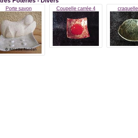
tres
Poteries - Divers
Porte savon
Coupelle carrée 4
craquell