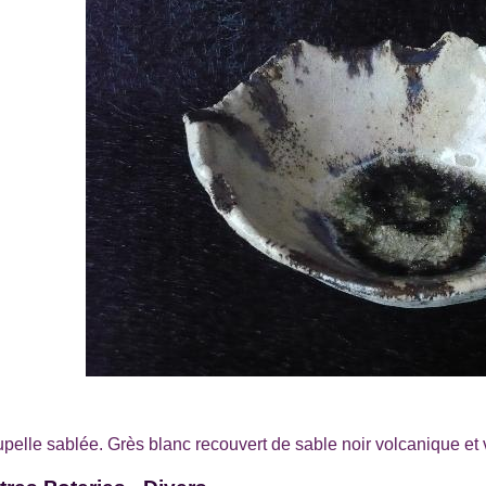
pelle sablée. Grès blanc recouvert de sable noir volcanique et 