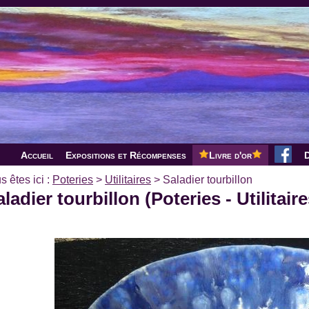
Accueil
Expositions et Récompenses
Livre d'or
D
s êtes ici :
Poteries
>
Utilitaires
>
Saladier tourbillon
ladier tourbillon (Poteries - Utilitaire