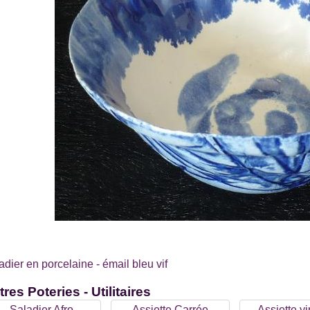
adier en porcelaine - émail bleu vif
tres
Poteries - Utilitaires
Saladier Afro
Assiette Carrée
Assiette y