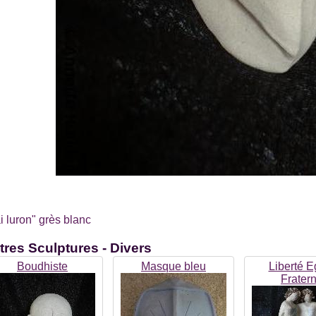
i luron" grès blanc
tres
Sculptures - Divers
Boudhiste
Masque bleu
Liberté E
Fratern