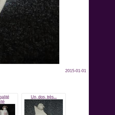
2015-01-01
galité
Un, dos, très...
ité