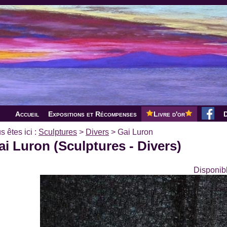
Accueil
Expositions et Récompenses
Livre d'or
D
s êtes ici :
Sculptures
>
Divers
>
Gai Luron
ai Luron (Sculptures - Divers)
Disponibl