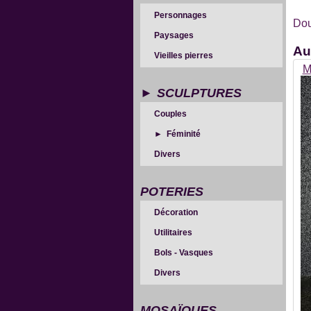
Personnages
Dou
Paysages
Au
Vieilles pierres
M
SCULPTURES
Couples
Féminité
Divers
POTERIES
Décoration
Utilitaires
Bols - Vasques
Divers
MOSAÏQUES