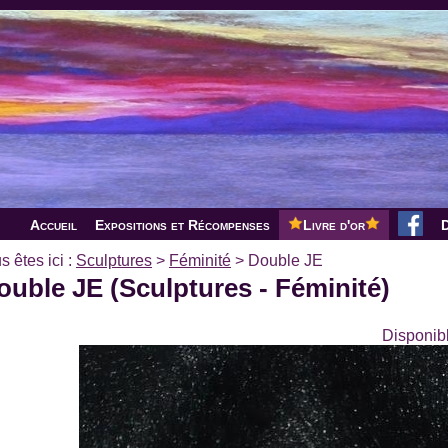
Accueil
Expositions et Récompenses
Livre d'or
D
s êtes ici :
Sculptures
>
Féminité
>
Double JE
ouble JE (Sculptures - Féminité)
Disponibl