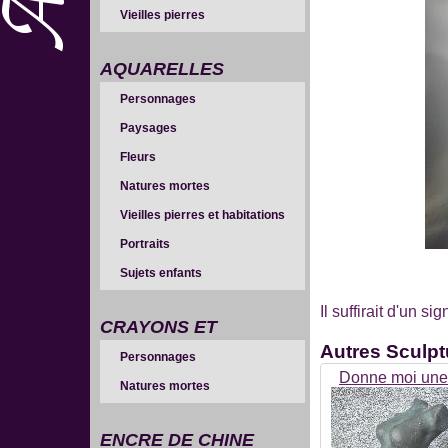
Vieilles pierres
AQUARELLES
Personnages
Paysages
Fleurs
Natures mortes
Vieilles pierres et habitations
Portraits
Sujets enfants
Il suffirait d'un s
CRAYONS ET
Autres
Sculpt
Personnages
SANGUINES
Donne moi une
Natures mortes
ENCRE DE CHINE