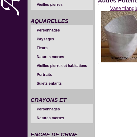
Autres
Poteri
Vieilles pierres
Vase triangl
AQUARELLES
Personnages
Paysages
Fleurs
Natures mortes
Vieilles pierres et habitations
Portraits
Sujets enfants
CRAYONS ET
Personnages
SANGUINES
Natures mortes
ENCRE DE CHINE