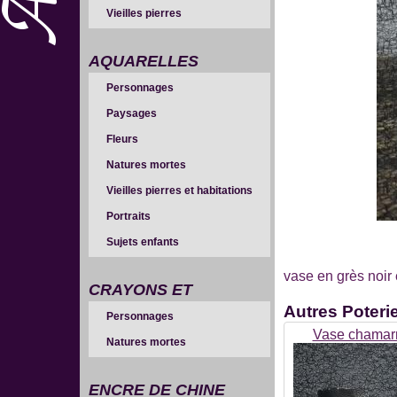
Vieilles pierres
AQUARELLES
Personnages
Paysages
Fleurs
Natures mortes
Vieilles pierres et habitations
Portraits
Sujets enfants
vase en grès noir 
CRAYONS ET
Autres
Poteri
Personnages
SANGUINES
Vase chamar
Natures mortes
ENCRE DE CHINE