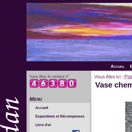
Accueil
E
Vous êtes le visiteur n°
Vous êtes ici :
Pot
Vase chem
Menu
Accueil
Expositions et Récompenses
Livre d'or