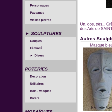
Personnages
Paysages
Vieilles pierres
Un, dos, très... G
des Arts de SAIN
SCULPTURES
Autres
Sculpt
Couples
Masque ble
Féminité
Divers
POTERIES
Décoration
Utilitaires
Bols - Vasques
Divers
MOSAÏQUES